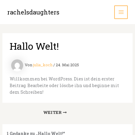
Zum
Inhalt
rachelsdaughters
MAI
springen
MEN
Hallo Welt!
Von
julia_koch
/
24. Mai 2025
Willkommen bei WordPress. Dies ist dein erster
Beitrag. Bearbeite oder lösche ihn und beginne mit
dem Schreiben!
WEITER
1 Gedanke zu „Hallo Welt!“